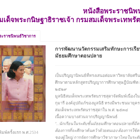
หนังสือพระราชนิพน
มเด็จพระกนิษฐาธิราชเจ้า กรมสมเด็จพระเทพรั
ระราชนิพนธ์วิชาการ
การพัฒนานวัตกรรมเสริมทักษะการเรีย
มัธยมศึกษาตอนปลาย
เป็นปริญญานิพนธ์ที่ทรงเสนอต่อมหาวิทยาลัยศรีน
ศึกษาตามหลักสูตรปริญญาการศึกษาดุษฎีบัณฑิต ส
๒๕๒๙
มูลนิธิสมเด็จพระเทพรัตนราชสุดาจัดพิมพ์เนื่อ
กุมารี องค์อุปถัมภ์ของมูลนิธิ ทรงมีพระชนมายุค
สมเด็จพระเทพรัตนราชสุดาใน พ.ศ. ๒๕๓๔
เนื้อความบางส่วนจากปริญญานิพนธ์
“…นักเรียนในระดับชั้นมัธยมศึกษาตอนปลายที่มีค
ต้องการที่จะศึกษาค้นคว้าด้วยตนเอง ต้องการใช้
พิมพ์ครั้งแรก พ.ศ.2534
ของผู้ใหญ่ การจัดการศึกษาวิชาภาษาไทยในระดับนี้