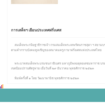
การเสด็จฯ เยือนประเทศฝรั่งเศส
สมเด็จพระกนิษฐาธิราชเจ้า กรมสมเด็จพระเทพรัตนราชสุดา ฯ สยามบรมราช
ตามคำกราบบังคมทูลเชิญของสมาคมครูภาษาฝรั่งเศสแห่งประเทศไทย
พระบาทสมเด็จพระบรมชนกาธิเบศร มหาภูมิพลอดุลยเดชมหาราช บรมนาถ
เขตป้อมปราบศัตรูพ่าย เมื่อวันที่ ๒๙ ธันวาคม พุทธศักราช ๒๕๒๓
พิมพ์ครั้งที่ ๑ โดย วัฒนาพานิช พุทธศักราช ๒๕๒๓