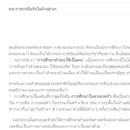
พระราชกรณียกิจในด้านต่างๆ
สมเด็จพระเทพรัตนราชสุดา ฯ สยามบรมราชกุมารีทรงเป็นนักการศึกษา โปรดที่จ
ทรงพระเยาว์ ดังจะเห็นได้จากพระราชนิพนธ์ข้อสอบวิชาเรียงความ ชั้นมัธยมศึ
"... กล่าวกันว่า
"การศึกษาทำคนให้เป็นคน"
เนื่องจากการศึกษานี้ไม
การค้นคว้าด้วยตนเอง ใช้สมองคิด วิเคราะห์แยกแยะถึงเหตุผลของสิ่งต่า
และทางธรรม เป็นกำลังของบ้านเมือง ทำให้บ้านเมืองเป็นปรกติสุข ประเ
ทรงเห็นความสำคัญของครอบครัวที่เป็นจุดเริ่มแรกของการเรียนรู้ และหล่อหลอ
พฤศจิกายน ๒๕๔๔ ความตอนหนึ่งว่า
"... การศึกษาเบื้องต้นที่เราพูดถึงคือ
การศึกษาในครอบครัว
ซึ่งเป็นช
กิน การเดิน การแต่งตัว กิจกรรมในครัวเรือน เช่น การถูพื้นในบ้านต
ชาวนาก็เอาลูกไปทำนา ชาวประมง ช่างฝีมือต่าง ๆ หรือว่าเห็นว่าพ่อแม
... นอกจากนั้นครอบครัวยังให้การศึกษาด้านจริยศาสตร์และค่านิยมทา
เคยชินเรื่องการอ่านหนังสือและการเล่าเรียนมาด้วย ..."