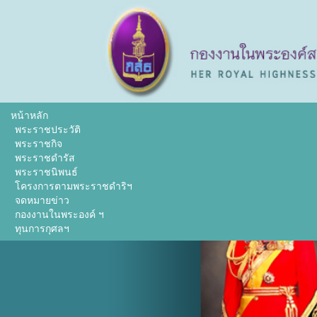
หน้าหลัก
พระราชประวัติ
พระราชกิจ
พระราชดำรัส
พระราชนิพนธ์
โครงการตามพระราชดำริฯ
จดหมายข่าว
กองงานในพระองค์ ฯ
ทุนการกุศลฯ