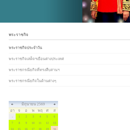
พระราชกิจ
พระราชกิจประจำวัน
พระราชกิจเสด็จฯเยือนต่างประเทศ
พระราชกรณียกิจที่ทรงสืบสานฯ
พระราชกรณียกิจในด้านต่างๆ
มิถุนายน 2569
อา
จ
อ
พ
พฤ
ศ
ส
1
2
3
4
5
6
-
7
8
9
10
11
12
13
14
15
16
17
18
19
20