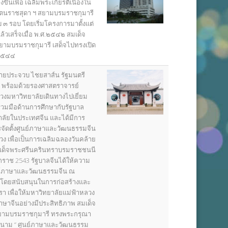
ขึ้นเพื่อ เฉลิมพระเกียรติเนื่องใน
ัตนราชสุดา ฯ สยามบรมราชกุมารี
๓ รอบ โดยเริ่มโครงการมาตั้งแต่
้วเสร็จเมื่อ พ.ศ.๒๕๔๒ สมเด็จ
ยามบรมราชกุมารี เสด็จไปทรงเปิด
 ๒๕๔๔
นายประจวบ ไชยสาส์น รัฐมนตรี
 พร้อมด้วยรองศาสตราจารย์
บวงมหาวิทยาลัยเดินทางไปเยี่ยม
วมมือด้านการศึกษากับรัฐบาล
ลัยในประเทศจีน และได้มีการ
จัดตั้งศูนย์ภาษาและวัฒนธรรมจีน
ง เพื่อเป็นการเฉลิมฉลองวันคล้าย
ด็จพระศรีนครินทราบรมราชชนนี
กราช 2543 รัฐบาลจีนได้ให้ความ
นย์ภาษาและวัฒนธรรมจีน ณ
 โดยสนับสนุนในการก่อสร้างและ
รา เพื่อให้มหาวิทยาลัยแม่ฟ้าหลวง
ษาจีนอย่างมีประสิทธิภาพ สมเด็จ
ยามบรมราชกุมารี ทรงพระกรุณา
นาม “ ศูนย์ภาษาและวัฒนธรรม