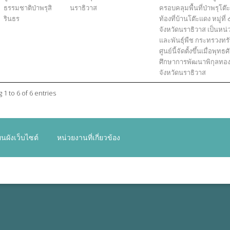
ธรรมชาติป่าพรุสิ
นราธิวาส
ครอบคลุมพื้นที่ป่าพรุโต๊
รินธร
ท้องที่บ้านโต๊ะแดง หมู่
จังหวัดนราธิวาส เป็นหน่
และพันธุ์พืช กระทรวงท
ศูนย์นี้จัดตั้งขึ้นเมื่อ
ศึกษาการพัฒนาพิกุลทอง
จังหวัดนราธิวาส
1 to 6 of 6 entries
นผังเว็บไซต์
หน่วยงานที่เกี่ยวข้อง