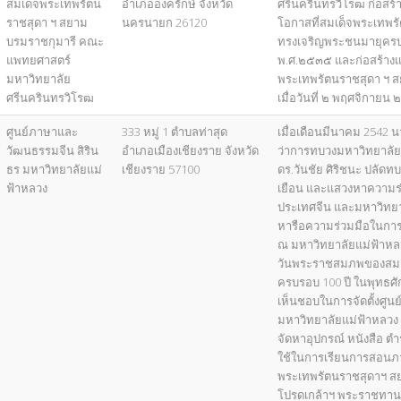
สมเด็จพระเทพรัตน
อำเภอองครักษ์ จังหวัด
ศรีนครินทรวิโรฒ ก่อสร้าง
ราชสุดา ฯ สยาม
นครนายก 26120
โอกาสที่สมเด็จพระเทพร
บรมราชกุมารี คณะ
ทรงเจริญพระชนมายุครบ 
แพทยศาสตร์
พ.ศ.๒๕๓๕ และก่อสร้างแล
มหาวิทยาลัย
พระเทพรัตนราชสุดา ฯ ส
ศรีนครินทรวิโรฒ
เมื่อวันที่ ๒ พฤศจิกายน
ศูนย์ภาษาและ
333 หมู่ 1 ตำบลท่าสุด
เมื่อเดือนมีนาคม 2542 
วัฒนธรรมจีน สิริน
อำเภอเมืองเชียงราย จังหวัด
ว่าการทบวงมหาวิทยาลัย
ธร มหาวิทยาลัยแม่
เชียงราย 57100
ดร.วันชัย ศิริชนะ ปลัดท
ฟ้าหลวง
เยือน และแสวงหาความร่
ประเทศจีน และมหาวิทยา
หารือความร่วมมือในการ
ณ มหาวิทยาลัยแม่ฟ้าหลว
วันพระราชสมภพของสมเ
ครบรอบ 100 ปี ในพุทธศั
เห็นชอบในการจัดตั้งศู
มหาวิทยาลัยแม่ฟ้าหลวง
จัดหาอุปกรณ์ หนังสือ ตำ
ใช้ในการเรียนการสอนภา
พระเทพรัตนราชสุดาฯ ส
โปรดเกล้าฯ พระราชทาน