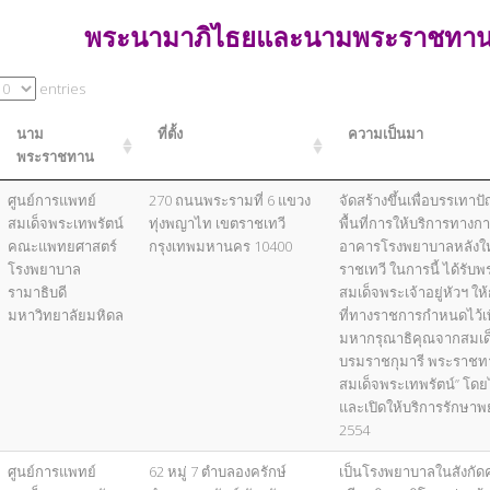
พระนามาภิไธยและนามพระราชทานสถา
entries
นาม
ที่ตั้ง
ความเป็นมา
พระราชทาน
ศูนย์การแพทย์
270 ถนนพระรามที่ 6 แขวง
จัดสร้างขึ้นเพื่อบรรเ
สมเด็จพระเทพรัตน์
ทุ่งพญาไท เขตราชเทวี
พื้นที่การให้บริการทา
คณะแพทยศาสตร์
กรุงเทพมหานคร 10400
อาคารโรงพยาบาลหลังใหม่ต
โรงพยาบาล
ราชเทวี ในการนี้ ได้ร
รามาธิบดี
สมเด็จพระเจ้าอยู่หัวฯ ให้
มหาวิทยาลัยมหิดล
ที่ทางราชการกำหนดไว้เพี
มหากรุณาธิคุณจากสมเด
บรมราชกุมารี พระราชทา
สมเด็จพระเทพรัตน์” โดยได
และเปิดให้บริการรักษา
2554
ศูนย์การแพทย์
62 หมู่ 7 ตำบลองครักษ์
เป็นโรงพยาบาลในสังกั