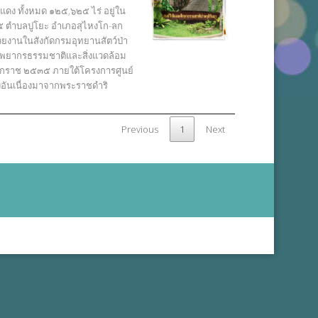
ะแดง ทั้งหมด ๑๒๕,๖๒๕ ไร่ อยู่ใน
ที่ ๕ ตำบลปูโยะ อำเภอสุไหงโก-ลก
วยงานในสังกัดกรมอุทยานสัตว์ป่า
รัพยากรธรรมชาติและสิ่งแวดล้อม
พุทธศักราช ๒๕๓๕ ภายใต้โครงการศูนย์
อันเนื่องมาจากพระราชดำริ
Previous
1
Next