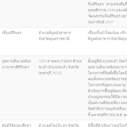
จีนสิรินธร ” ตามหนังสือท
พุทธศักราช 2546 และเส
วัฒนธรรมจีนสิรินธร อย่าง
กุมภาพันธ์ 2547
เขื่อนสิรินธร
อำเภอพิบูลมังสาหาร
เขื่อนกั้นลำโดมน้อย บร
จังหวัดอุบลราชธานี
พิบูลมังสาหาร จังหวัดอุ
อุทยานสิ่งแวดล้อม
1281 ค่ายพระรามหก ตำบล
ตั้งอยู่ที่อำเภอชะอำ จัง
นานาชาติสิรินธร
ชะอำ อำเภอชะอำ จังหวัด
อุทยานสิ่งแวดล้อมนานาช
เพชรบุรี 76120
โครงการที่จัดตั้งขึ้นโดยม
สมเด็จพระเทพรัตนราชสุ
โอกาสเจริญพระชนมายุ
ดำเนินการฟื้นฟูพัฒนาสิ
ป่าเบญจพรรณให้มีความ
เป็นสถานที่ท่องเที่ยว แห
จิตสำนึกการอนุรักษ์สิ่งแว
ที่ ๑๓ พฤศจิกายน พ.ศ.
ศูนย์วิจัยและศึกษา
อำเภอสุไหงโก-ลก จังหวัด
มีพื้นที่ดำเนินการอยู่ใน