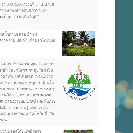
ี่ รล 008/2300 ลงวันที่ 24 เมษายน
ด็จฯ มาทรงเปิดศูนย์ภาษาและ
เป็นทางการ เมื่อวันที่ 3
ิเวณน้ำตกแซน้อย อำเภอ
บลราชธานี เดิมชื่อ เขื่อนลำโดมน้อย
หวัดเพชรบุรี ในความดูแลของมูลนิธิ
าติสิรินธรในพระราชูปถัมภ์ เป็น
ีวัตถุประสงค์เพื่อเฉลิมพระเกียรติ
ดา ฯ สยามบรมราชกุมารี เนื่องใน
 ๔๘ พรรษา ในพุทธศักราช ๒๕๔๖
่งแวดล้อมป่าชายเลน ป่าชายหาด
สมดุลของระบบนิเวศน์ และพัฒนา
ล่งศึกษาหาความรู้ และกระตุ้น
ดล้อมป่าชายเลน จัดตั้งขึ้นเมื่อวัน
 ๒๕๔๓
บริเวณคลองโต๊ะแดงฝั่งขวา