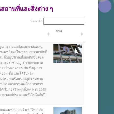
นที่และสิ่งต่าง ๆ
Search:
ภาพ
ทาปัญหาความแออัดและขาดแคลน
งการแพทย์ของโรงพยาบาลรามาธิบดี
ั้งอยู่บริเวณสี่แยกตึกชัย เขต
ับพระบรมราชานุญาตจากพระบาท
ก่อสร้างอาคาร 9 ชั้น ซึ่งสูงกว่า
ยง 4 ชั้น และได้รับพระ
็จพระเทพรัตนราชสุดา ฯ สยาม
นนามอาคารหลังนี้ว่า “อาคาร
้เริ่มก่อสร้างมาตั้งแต่ พ.ศ. 2548
พยาบาลแก่ประชาชนทั่วไปในต้นปี
ดคณะแพทยศาสตร์ มหาวิทยาลัย