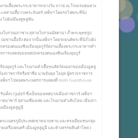
จัดงานเลี้ยงพระกระยาหารกลางวัน ถวาย ณ โรงแรมตุนหวง
ลสาบเสี้ยววงพระจันทร์ เสด็จฯ โดยรถไฟพระที่นั่ง
ปยังเมืองทู่หลู่ฟัน
รเมืองโบราณเกาชาง สุสานโบราณอัสตาน่า ถ้ำพระพุทธรูป
บ่อข่านอื๋อจิ่ง ต่อจากนั้นเสด็จฯ โดยรถยนต์พระที่นั่งไปยัง
ขตปกครองตนเองซินเจียงอุยกูร์จัดงานเลี้ยงพระกระยาหารค่ำ
ตรการแสดงของเขตปกครองตนเองซินเจียงอุยกูร์
อุยกูร์ และโรงงานทำเสื้อขนสัตว์ส่งออกของเมืองอูหลู่
ังเมืองกาชการ์หรือข่าชือ นายอับดุล โอบุท ผู้ตรวจราชการ
 เสด็จฯ ไปทอดพระเนตรการแสดงที่ Kashi Guesthouse
บเด็กเววูเอ๋อร์ ซึ่งเป็นของเทศบาลเมืองกาชการ์ เสด็จฯ
ดบาซาร์ สุสานเซียงเฟย และโรงงานทำเส้นไหม เมืองกา
ืองอูหลู่มู่ฉี
ี ทอดพระเนตรภูมิประเทศเขาหนานซาน และทรงเยี่ยมชนกลุ่ม
เครื่องดนตรี เมืองอูหลู่มู่ฉี และห้างสรรพสินค้าโหยว