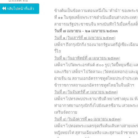
กลับไปหน้าที่แล้ว
ข้างต้นเป็นข้อความตอนหนึ่งใน “คำนำ” ของพระร
ที่ ๑๑ ในชุดเสด็จพระราชดำเนินเยือนต่างประเทศ 
สาธารณรัฐประชาชนจีน ทรงบันทึกไว้เมื่อครั้ง
วันที่ ๗ เมษายน – ๒๑ เมษายน ๒๕๓๓
วันที่ ๑ (วันเสาร์ที่ ๗ เมษายน ๒๕๓๓)
เสด็จฯ ถึงกรุงปักกิ่ง รองนายกรัฐมนตรีอู๋เซียะเฉ
วี๋ไถ
วันที่ ๒ (วันอาทิตย์ที่ ๘ เมษายน ๒๕๓๓)
เสด็จฯ ไปวัดพระอรหันต์ ๕๐๐ รูป (วัดปี้หยุนซื่อ) 
และภริยา เสด็จฯ ไปวัดลามะ (วัดหย่งเหอกง) และมู
ฝ่ายจีน ณ สถานเอกอัครราชทูตไทยประจำประเท
ข้าราชการสถานเอกอัครราชทูตไทยในจีนเฝ้าฯ
วันที่ ๓ (วันจันทร์ที่ ๙ เมษายน ๒๕๓๓)
เสด็จฯ ไปทรงพบประธานาธิบดี หยางซ่างคุน ณ ห้
ท่าอากาศยานกรุงปักกิ่งไปยังนครซีอาน เสวยพระ
เหรินจัดถวาย
วันที่ ๔ (วันอังคารที่ ๑๐ เมษายน ๒๕๓๓)
เสด็จฯ ไปทอดพระเนตรจุดเริ่มต้นเส้นทางสายแพ
หญิงหย่งไท่ สุสานเฉียนหลิง และสุสานเจ้าชายจ