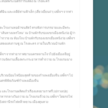
ำ และทอดพระเนตรการแสดง ณ โรงละคร
น และเจดีย์ห่านฟ้าเล็ก (เสี่ยวเยี่ยนถ่า) เสด็จฯ จากท่า
ละโรงงานทอผ้าขนสัตว์ ทรงฟังการบรรยายและมีพระ
บ “เส้นทางแพรไหม” ณ บ้านพักรับรองแขกเมืองหนิงว่อ ผู้ว่า
วาย ณ ห้องโถง บ้านพักรับรองแขกเมืองหนิงว่อ เสด็จฯ
ดงแห่งกานซู ณ โรงละคร ภายในบริเวณบ้านพัก
ด็จฯ จากท่าอากาศยานนครหลานโจวไปยังเมืองเจียยู่
ยยู่กวนจัดงานเลี้ยงพระกระยาหารค่ำถวาย ณ โรงแรมฉาง
บริเวณป้อมไฟป้อมสุดท้ายของกำแพงเมืองจีน เสด็จฯ ไป
นตรพิพิธภัณฑ์กำแพงเมืองจีน
และโรงงานผลิตแก้วเรืองแสงยามราตรี (เย่กวงเปย)
ยาหารกลางวันถวาย ณ โรงแรมจิ่วฉวน เสด็จฯ โดยรถไฟ
ปยังสถานีรถไฟหลิ่วหยวน เมืองตุนหวง