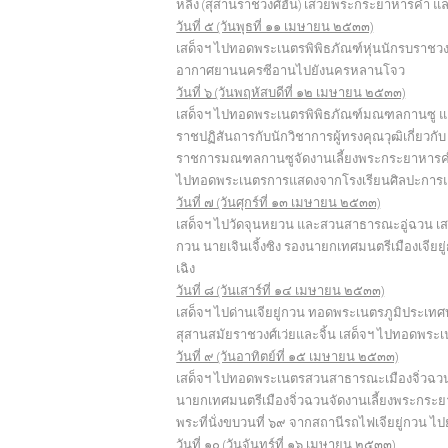
หลิง (สุสานราชวงศ์ฮั่น) เสวยพระกระยาหารค่
วันที่ ๕ (วันพุธที่ ๑๑ เมษายน ๒๕๓๓)
เสด็จฯ ไปทอดพระเนตรพิพิธภัณฑ์หุ่นนักรบราชวงศ์ฉิ
อากาศยานนครซีอานไปยังนครหลานโจว
วันที่ ๖ (วันพฤหัสบดีที่ ๑๒ เมษายน ๒๕๓๓)
เสด็จฯ ไปทอดพระเนตรพิพิธภัณฑ์มณฑลกานซู แ
ราชปฏิสันถารกับนักวิชาการผู้ทรงคุณวุฒิเกี่ยวกั
ราชการมณฑลกานซูจัดงานเลี้ยงพระกระยาหารค่ำถ
ไปทอดพระเนตรการแสดงจากโรงเรียนศิลปะการแส
วันที่ ๗ (วันศุกร์ที่ ๑๓ เมษายน ๒๕๓๓)
เสด็จฯ ไปวัดจุนหยวน และสวนสาธารณะอู่ฉวน เส
กวน นายเจินเจิ้งซิง รองนายกเทศมนตรีเมืองเจี
เฉิง
วันที่ ๘ (วันเสาร์ที่ ๑๔ เมษายน ๒๕๓๓)
เสด็จฯ ไปด่านเจียยู่กวน ทอดพระเนตรภูมิประเทศ
สุสานสมัยราชวงศ์เว่ยและจิ้น เสด็จฯ ไปทอดพระเ
วันที่ ๙ (วันอาทิตย์ที่ ๑๕ เมษายน ๒๕๓๓)
เสด็จฯ ไปทอดพระเนตรสวนสาธารณะเมืองจิ่วฉวน 
นายกเทศมนตรีเมืองจิ่วฉวนจัดงานเลี้ยงพระกระ
พระที่นั่งขบวนที่ ๖๙ จากสถานีรถไฟเจียยู่กวน ไ
วันที่ ๑๐ (วันจันทร์ที่ ๑๖ เมษายน ๒๕๓๓)