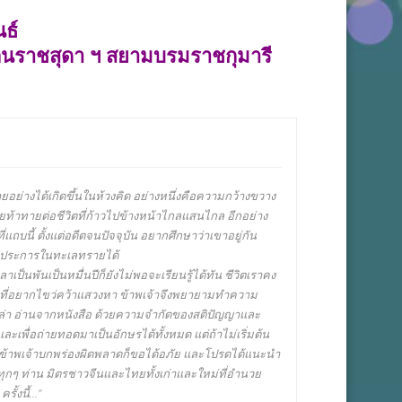
ธ์
ตนราชสุดา ฯ สยามบรมราชกุมารี
ายอย่างได้เกิดขึ้นในห้วงคิด อย่างหนึ่งคือความกว้างขวาง
ยท้าทายต่อชีวิตที่ก้าวไปข้างหน้าไกลแสนไกล อีกอย่าง
่แถบนี้ ตั้งแต่อดีตจนปัจจุบัน อยากศึกษาว่าเขาอยู่กัน
นาประการในทะเลทรายได้
าเป็นพันเป็นหมื่นปีก็ยังไม่พอจะเรียนรู้ได้ทัน ชีวิตเราคง
่นใจ ที่อยากไขว่คว้าแสวงหา ข้าพเจ้าจึงพยายามทำความ
บอกเล่า อ่านจากหนังสือ ด้วยความจำกัดของสติปัญญาและ
ะเพื่อถ่ายทอดมาเป็นอักษรได้ทั้งหมด แต่ถ้าไม่เริ่มต้น
นถ้าข้าพเจ้าบกพร่องผิดพลาดก็ขอได้อภัย และโปรดได้แนะนำ
ุกๆ ท่าน มิตรชาวจีนและไทยทั้งเก่าและใหม่ที่อำนวย
รั้งนี้…”