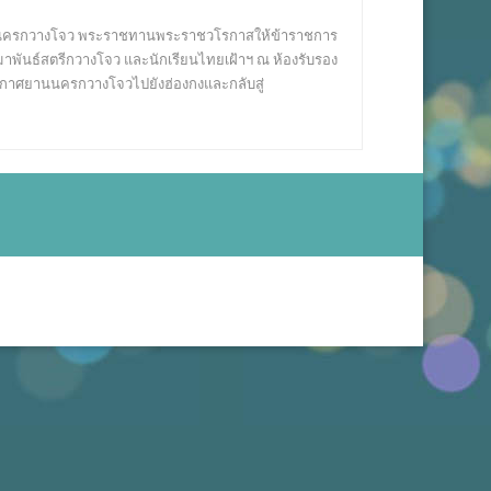
ปยังนครกวางโจว พระราชทานพระราชวโรกาสให้ข้าราชการ
พันธ์สตรีกวางโจว และนักเรียนไทยเฝ้าฯ ณ ห้องรับรอง
กาศยานนครกวางโจวไปยังฮ่องกงและกลับสู่