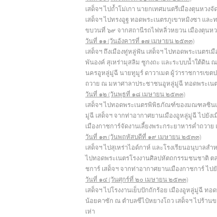
เสด็จฯ ไปถ้ำโม่เกา นายกเทศมนตรีเมืองตุนหวง
เสด็จฯ ไปทรงอูฐ ทอดพระเนตรภูเขาหมิงซา และทะเ
ขบวนที่ ๖๙ จากสถานีรถไฟหลิ่วหยวน เมืองตุนหวง ไ
วันที่ ๑๑ (วันอังคารที่ ๑๗ เมษายน ๒๕๓๓)
เสด็จฯ ถึงเมืองทู่หลู่ฟัน เสด็จฯ ไปทอดพระเนต
พันองค์ สุเหร่ามุสลิม ซูกงถะ และระบบน้ำใต้ดิน ณ 
นครอูหลู่มู่ฉี นายทูมูร์ ดาวาเมต ผู้ว่าราชการเ
ถวาย ณ มหาศาลาประชาชนอูหลู่มู่ฉี ทอดพระเน
วันที่ ๑๒ (วันพุธที่ ๑๘ เมษายน ๒๕๓๓)
เสด็จฯ ไปทอดพระเนตรพิพิธภัณฑ์ของมณฑลซินเจียง
มู่ฉี เสด็จฯ จากท่าอากาศยานเมืองอูหลู่มู่ฉี ไปย
เมืองกาชการ์จัดงานเลี้ยงพระกระยาหารค่ำถวาย
วันที่ ๑๓ (วันพฤหัสบดีที่ ๑๙ เมษายน ๒๕๓๓)
เสด็จฯ ไปสุเหร่าไอด์กาห์ และโรงเรียนอนุบาลสำหรั
ไปทอดพระเนตรโรงงานศิลปหัตถกรรมชนชาติ ตลา
ชการ์ เสด็จฯ จากท่าอากาศยานเมืองกาชการ์ ไปยังเม
วันที่ ๑๔ (วันศุกร์ที่ ๒๐ เมษายน ๒๕๓๓)
เสด็จฯ ไปโรงงานเย็บปักถักร้อย เมืองอูหลู่มู่ฉ
น้อยคาซัก ณ ตำบลซีไป๋หยางโถว เสด็จฯ ไปร้านขาย
เห่า