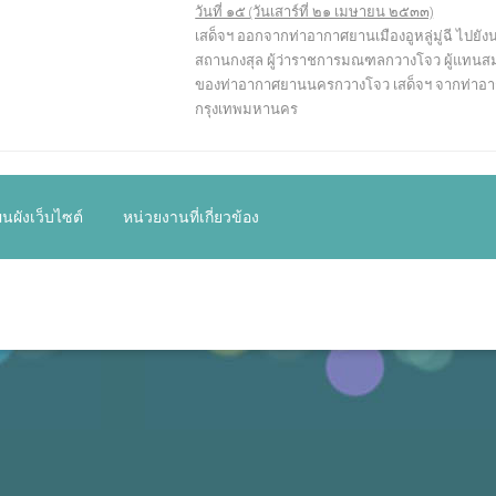
วันที่ ๑๕ (วันเสาร์ที่ ๒๑ เมษายน ๒๕๓๓)
เสด็จฯ ออกจากท่าอากาศยานเมืองอูหลู่มู่ฉี ไ
สถานกงสุล ผู้ว่าราชการมณฑลกวางโจว ผู้แทนสมา
ของท่าอากาศยานนครกวางโจว เสด็จฯ จากท่าอา
กรุงเทพมหานคร
นผังเว็บไซต์
หน่วยงานที่เกี่ยวข้อง