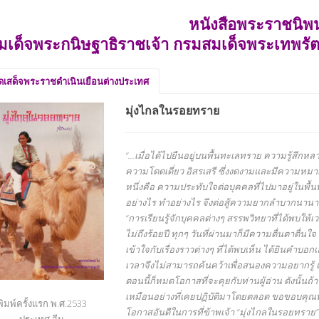
หนังสือพระราชนิพน
มเด็จพระกนิษฐาธิราชเจ้า กรมสมเด็จพระเทพรั
ุดเสด็จพระราชดำเนินเยือนต่างประเทศ
มุ่งไกลในรอยทราย
“…เมื่อได้ไปยืนอยู่บนพื้นทะเลทราย ความรู้สึกหล
ความโดดเดี่ยว อิสรเสรี ซึ่งงดงามและมีความหมา
หนึ่งคือ ความประทับใจต่อบุคคลที่ไปมาอยู่ในพื้นที
อย่างไร ทำอย่างไร จึงต่อสู้ความยากลำบากนา
“การเรียนรู้จักบุคคลต่างๆ สรรพวิทยาที่ได้พบให้เวล
ไม่ถึงร้อยปี ทุกๆ วันที่ผ่านมาก็มีความตื่นตาตื
เข้าใจกับเรื่องราวต่างๆ ที่ได้พบเห็น ได้ยินคำ
เวลาจึงไม่สามารถค้นคว้าเพื่อสนองความอยากรู้ แล
ตอนนี้ก็หมดโอกาสที่จะคุยกับท่านผู้อ่าน ดังนั้
เหมือนอย่างที่เคยปฏิบัติมาโดยตลอด ขอขอบคุณท
พิมพ์ครั้งแรก พ.ศ.2533
โอกาสอันดีในการที่ข้าพเจ้า “มุ่งไกลในรอยทราย” ค
ประเทศ จีน