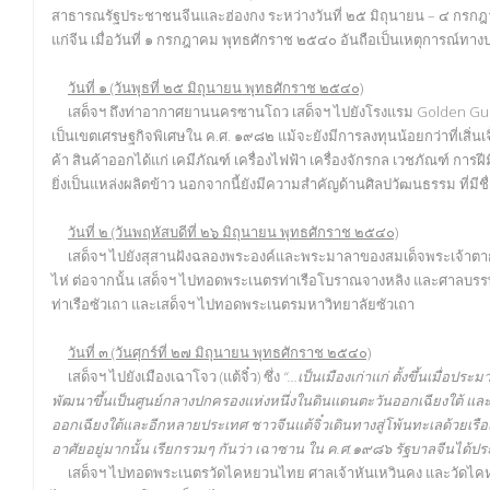
สาธารณรัฐประชาชนจีนและฮ่องกง ระหว่างวันที่ ๒๕ มิถุนายน – ๔ กรกฎ
แก่จีน เมื่อวันที่ ๑ กรกฎาคม พุทธศักราช ๒๕๔๐ อันถือเป็นเหตุการณ์ทาง
วันที่ ๑ (วันพุธที่ ๒๕ มิถุนายน พุทธศักราช ๒๕๔๐)
เสด็จฯ ถึงท่าอากาศยานนครซานโถว เสด็จฯ ไปยังโรงแรม Golden Gul
เป็นเขตเศรษฐกิจพิเศษใน ค.ศ. ๑๙๘๒ แม้จะยังมีการลงทุนน้อยกว่าที่เสิ
ค้า สินค้าออกได้แก่ เคมีภัณฑ์ เครื่องไฟฟ้า เครื่องจักรกล เวชภัณฑ์ กา
ยิ่งเป็นแหล่งผลิตข้าว นอกจากนี้ยังมีความสำคัญด้านศิลปวัฒนธรรม ที่มีชื
วันที่ ๒ (วันพฤหัสบดีที่ ๒๖ มิถุนายน พุทธศักราช ๒๕๔๐)
เสด็จฯ ไปยังสุสานฝังฉลองพระองค์และพระมาลาของสมเด็จพระเจ้าตากสินมห
ไห่ ต่อจากนั้น เสด็จฯ ไปทอดพระเนตรท่าเรือโบราณจางหลิง และศาลบรรพ
ท่าเรือซัวเถา และเสด็จฯ ไปทอดพระเนตรมหาวิทยาลัยซัวเถา
วันที่ ๓ (วันศุกร์ที่ ๒๗ มิถุนายน พุทธศักราช ๒๕๔๐)
เสด็จฯ ไปยังเมืองเฉาโจว (แต้จิ๋ว) ซึ่ง
“…เป็นเมืองเก่าแก่ ตั้งขึ้นเมื่อ
พัฒนาขึ้นเป็นศูนย์กลางปกครองแห่งหนึ่งในดินแดนตะวันออกเฉียงใต้ และมา
ออกเฉียงใต้และอีกหลายประเทศ ชาวจีนแต้จิ๋วเดินทางสู่โพ้นทะเลด้วยเรือ
อาศัยอยู่มากนั้น เรียกรวมๆ กันว่า เฉาซาน ใน ค.ศ.๑๙๘๖ รัฐบาลจีนได้ปร
เสด็จฯ ไปทอดพระเนตรวัดไคหยวนไทย ศาลเจ้าหันเหวินคง และวัดไคหยวน