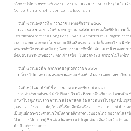
วโรกาสให้ศาสตราจารย์ Wang Gang Wu และนาย Louis Cha (กิมย้ง) เฝ้าฯ
Convention and Exhibition Centre Extension
วันที่ ๗ (วันอังคารที่ ๑ กรกฎาคม พุทธศักราช ๒๕๔๐)
เวลา ๐๐.๑๕ น. ของวันที่ ๑ กรกฎาคม ๒๕๔๙ ทรงร่วมในพิธีประกาศตั้งคณ
Establishment of the Hong Kong Special Administrative Region of th
เวลา ๐๘.๓๐ น.เสด็จฯ ไปทรงร่วมพิธีเฉลิมฉลองการก่อตั้งเขตบริหารพิเ
อาคารสำนักงานทันสมัย อยู่ใจกลางย่านธุรกิจที่สำคัญแห่งหนึ่งของฮ่อง
ตั้งเขตบริหารพิเศษฮ่องกง ตอนค่ำ เสด็จฯ ไปทอดพระเนตรดอกไม้ไฟที่ตึก 
วันที่ ๘ (วันพุธที่ ๒ กรกฎาคม พุทธศักราช ๒๕๔๐)
เสด็จฯ ไปทอดพระเนตรสะพานแขวน ท้องฟ้าจำลอง และยอดเขาวิกตอเรีย
วันที่ ๙ (วันพฤหัสบดีที่ ๓ กรกฎาคม พุทธศักราช ๒๕๔๐)
ประทับเรือยนต์พระที่นั่งไปยังมาเก๊า หรือที่ภาษาจีนเรียกว่า โอวเหมิน ซ
ภาษาโปรตุเกสแปลว่า การนำ หรือการเดินเรือ นายทหารโปรตุเกสเป็นผู้สร
(Basilica of Sao Paulo) โบสถ์นี้เรียกอีกชื่อหนึ่งว่า The Church of the
เป็นศูนย์กลางของศาสนาโรมันคาทอลิกทางตะวันออกไกล ต่อจากนั้น เ
Maritime Museum) ซึ่งแสดงวัฒนธรรมโปรตุเกสและจีน ศาลเจ้าเจ้าแม่อาม่า
ทำเนียบผู้ว่าราชการ