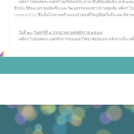
เสด็จฯ ไปทอดพระเนตรบ้านเกิดของประธานาธิบดีซุนยัดเซ็น (ค.ศ.๑๘๖๖–๑๙
ชีวประวัติของ ดร.ซุนยัดเซ็น และวัฒนธรรมของชาวบ้านซุ่ยเฮิง เสด็จฯ ไป
Limited (ASC) ซึ่งเป็นโรงงานสร้างแบบจำลองที่ใหญ่ที่สุดในจีน และมีส่วน
วันที่ ๑๐ (วันศุกร์ที่ ๔ กรกฎาคม พุทธศักราช ๒๕๔๐)
เสด็จฯ ไปทอดพระเนตรกิจการของมหาวิทยาลัยฮ่องกง หลังจากนั้น เสด็จฯ 