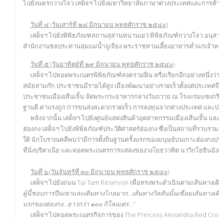
ไปยังนครกวางโจว เสด็จฯ ไปยังมหาวิทยาลัยภาษาต่างประเทศและการค
วันที่ ๔ (วันเสาร์ที่ ๒๘ มิถุนายน พุทธศักราช ๒๕๔๐)
เสด็จฯ ไปยังพิพิธภัณฑสถานสุสานหนานเยว่ พิพิธภัณฑ์กวางโจว อนุสาวรีย์
สำนักงานชลประทานลุ่มแม่น้ำจูเจียง พระราชทานเลี้ยงอาหารค่ำแก่เจ้าหน
วันที่ ๕ (วันอาทิตย์ที่ ๒๙ มิถุนายน พุทธศักราช ๒๕๔๐)
เสด็จฯ ไปทอดพระเนตรพิพิธภัณฑ์สงครามฝิ่น หรือเรียกอีกอย่างหนึ่งว่าอนุ
สมัยสามก๊ก ประชาชนมีรายได้สูง เมืองพัฒนาอย่างรวดเร็วตั้งแต่ประเทศจ
ประชาชนเมืองเสิ่นเจิ้น จัดพระกระยาหารกลางวันถวาย ณ โรงแรมแชงกริลา เส
ฐานดี ค่าแรงถูก การขนส่งสะดวกรวดเร็ว การลงทุนจากต่างประเทศ และปริ
หลังจากนั้น เสด็จฯ ไปยังศูนย์แสดงสินค้าอุตสาหกรรมเมืองเสิ่นเจิ้น และด
ฮ่องกง เสด็จฯ ไปยังพิพิธภัณฑ์ประวัติศาสตร์ฮ่องกง ซึ่งเป็นสถานที่รวบร
ใต้ นักโบราณคดีพบว่ามีการตั้งถิ่นฐานครั้งแรกของมนุษย์บนเกาะฮ่องก
ที่นั่งบริตาเนีย และทอดพระเนตรการแสดงของวงโยธวาทิต นาวิกโยธินอั
วันที่ ๖ (วันจันทร์ที่ ๓๐ มิถุนายน พุทธศักราช ๒๕๔๐)
เสด็จฯ ไปยังถนน Tai Tam Reservoir เพื่อทรงพระดำเนินตามเส้นทางเดิ
ผู้นี้ชอบการปีนเขาและเดินทางไกลมาก…เส้นทางวิลสันนั้นเชื่อมเส้นทา
แรกของฮ่องกง…ยาวกว่า ๑๐๐ กิโลเมตร…”
เสด็จฯ ไปทอดพระเนตรกิจการของ The Princess Alexandra Red Cross