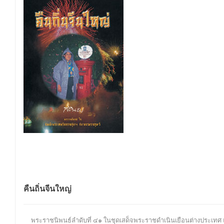
คืนถิ่นจีนใหญ่
พระราชนิพนธ์ลำดับที่ ๔๑ ในชุดเสด็จพระราชดำเนินเยือนต่างประเทศ แล