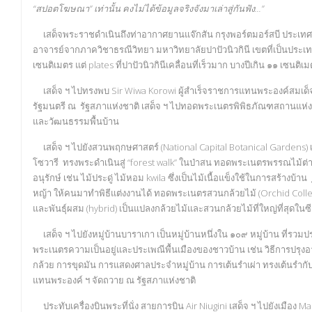
“สปอตโฆษณา” เท่านั้น คงไม่ได้ข้อมูลจริงจังมาเล่าสู่กันฟัง...”
เสด็จพระราชดำเนินถึงท่าอากาศยานแจ๊กสัน กรุงพอร์ตมอร์สบี ประเทศปาป
อาจารย์จากภาควิชาธรณีวิทยา มหาวิทยาลัยปาปัวนิวกินี เขตที่เป็นประเทศป
เซนติเมตร แต่ plates ที่ปาปัวนิวกินีเคลื่อนที่เร็วมาก บางปีเกิน ๑๑ เซนติ
เสด็จ ฯ ไปทรงพบ Sir Wiwa Korowi ผู้สำเร็จราชการแทนพระองค์สมเด็
รัฐมนตรี ณ รัฐสภาแห่งชาติ เสด็จ ฯ ไปทอดพระเนตรพิพิธภัณฑสถานแห่งชา
และวัฒนธรรมพื้นบ้าน
เสด็จ ฯ ไปยังสวนพฤกษศาสตร์ (National Capital Botanical Gardens) เป็
โซวารี ทรงพระดำเนินสู่ “forest walk” ในป่าสน ทอดพระเนตรพรรณไม้ต่า
อนุรักษ์ เช่น ไม้ประดู่ ไม้หอม kwila ซึ่งเป็นไม้เนื้อแข็งใช้ในการสร้าง
หญ้า ให้คนมาทำพิธีแต่งงานได้ ทอดพระเนตรสวนกล้วยไม้ (Orchid Collectio
และพันธุ์ผสม (hybrid) เป็นแปลงกล้วยไม้และสวนกล้วยไม้ที่ใหญ่ที่สุดในซ
เสด็จ ฯ ไปยังหมู่บ้านบาราเกา เป็นหมู่บ้านหนึ่งใน ๑๐๙ หมู่บ้าน ที่รว
พระเนตรความเป็นอยู่และประเพณีพื้นเมืองของชาวบ้าน เช่น วิธีการปรุงอาห
กล้วย การขุดมัน การแสดงศาลประจำหมู่บ้าน การเต้นรำเผ่า ทรงเต้นรำกับผ
แทนพระองค์ ฯ จัดถวาย ณ รัฐสภาแห่งชาติ
ประทับเครื่องบินพระที่นั่ง สายการบิน Air Niugini เสด็จ ฯ ไปยังเมือง M