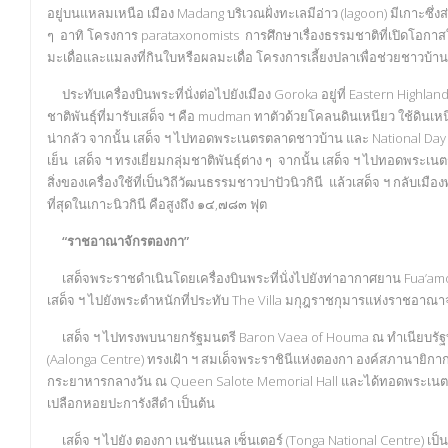
อยู่บนแหลมเหนือ เมือง Madang บริเวณฝั่งทะเลมีอ่าว (lagoon) มีเกาะซึ
ๆ อาทิ โครงการ parataxonomists การศึกษาเรื่องธรรมชาติที่เปิดโอกาสใ
มะเดื่อและแมลงที่กินใบหรือผลมะเดื่อ โครงการเลี้ยงปลาเพื่อช่วยชาวบ้าน
ประทับเครื่องบินพระที่นั่งต่อไปยังเมือง Goroka อยู่ที่ Eastern Highlands
ชาติพันธุ์ที่มารับเสด็จ ฯ คือ mudman ทาตัวด้วยโคลนดินเหนียว ใช้ดินเหนี
น่ากลัว จากนั้น เสด็จ ฯ ไปทอดพระเนตรตลาดชาวบ้าน และ National Day Par
เย็น เสด็จ ฯ ทรงเยี่ยมกลุ่มชาติพันธุ์ต่าง ๆ จากนั้น เสด็จ ฯ ไปทอดพระเ
สิ่งของเครื่องใช้ที่เป็นวิถีวัฒนธรรมชาวปาปัวนิวกินี แล้วเสด็จ ฯ กลับเมือ
ที่สุดในเกาะนิวกินี คือสูงถึง ๑๔,๗๘๓ ฟุต
“ราชอาณาจักรตองกา”
เสด็จพระราชดำเนินโดยเครื่องบินพระที่นั่งไปยังท่าอากาศยาน Fua’amotu
เสด็จ ฯ ไปยังพระตำหนักที่ประทับ The Villa มกุฎราชกุมารแห่งราชอาณา
เสด็จ ฯ ไปทรงพบนายกรัฐมนตรี Baron Vaea of Houma ณ ทำเนียบรัฐบา
(Aalonga Centre) ทรงเฝ้า ฯ สมเด็จพระราชินีแห่งตองกา องค์สภานาย
กระยาหารกลางวัน ณ Queen Salote Memorial Hall และได้ทอดพระเนต
เปลือกหอยปะการังสีดำ เป็นต้น
เสด็จ ฯ ไปยัง ตองกา เนชันแนล เซ็นเตอร์ (Tonga National Centre) เป็น