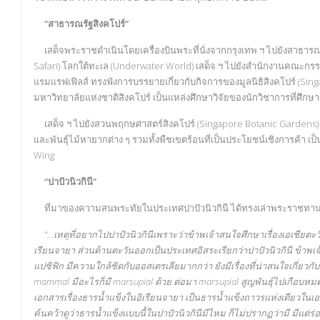
“สาธารณรัฐสิงคโปร์”
เสด็จพระราชดำเนินโดยเครื่องบินพระที่นั่งจากกรุงเทพ ฯ ไปยังสาธารณ
Safari) โลกใต้ทะเล (Underwater World) เสด็จ ฯ ไปยังสำนักงานคณะกรร
แรมแรฟเฟิลส์ ทรงฟังการบรรยายเกี่ยวกับกิจการของมูลนิธิสิงคโปร์ (Sing
มหาวิทยาลัยแห่งชาติสิงคโปร์ เป็นแหล่งศึกษาวิจัยของนักวิชาการที่ศึกษ
เสด็จ ฯ ไปยังสวนพฤกษศาสตร์สิงคโปร์ (Singapore Botanic Gardens) มีลั
และพันธุ์ไม้หายากต่าง ๆ รวมทั้งพืชเขตร้อนที่เป็นประโยชน์เชิงการค้า เป
Wing
“ปาปัวนิวกินี”
ที่มาของความสนพระทัยในประเทศปาปัวนิวกินี ได้ทรงเล่าพระราชทานไ
“...เหตุที่อยากไปปาปัวนิวกินีเพราะว่าข้าพเจ้าสนใจศึกษาเรื่องเอเชียต
เรียนจายา ส่วนด้านตะวันออกเป็นประเทศอิสระเรียกว่าปาปัวนิวกินี ข้าพเจ้า
แปซิฟิก มีความใกล้ชิดกับออสเตรเลียมากกว่า ยังมีเรื่องที่น่าสนใจเกี่ยวกับ
mammal มีอะไรก็มี marsupial ด้วย ต่อมา marsupial สูญพันธุ์ไปเกือบหมด เหล
เอกสารเรื่องธารน้ำแข็งในอิเรียนจายา เป็นธารน้ำแข็งถาวรแห่งเดียวในเ
ค้นคว้าดูว่าธารน้ำแข็งแบบนี้ในปาปัวนิวกินีมีไหม ก็ไม่ปรากฏว่ามี มีแต่ร