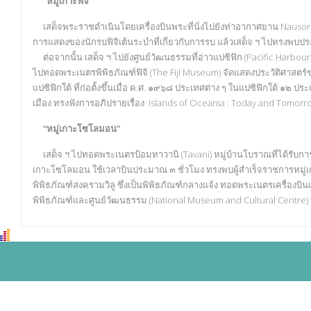
“หมู่เกาะฟิจิ”
เสด็จพระราชดำเนินโดยเครื่องบินพระที่นั่งไปยังท่าอากาศยาน Nausori กร
การแสดงของนักรบฟิจิเต้นระบำที่เกี่ยวกับการรบ แล้วเสด็จ ฯ ไปทรงพบ
ต่อจากนั้น เสด็จ ฯ ไปยังศูนย์วัฒนธรรมที่อ่าวแปซิฟิก (Pacific Harb
ไปทอดพระเนตรพิพิธภัณฑ์ฟิจิ (The Fiji Museum) จัดแสดงประวัติศาสตร์
แปซิฟิกใต้ ที่ก่อตั้งขึ้นเมื่อ ค.ศ. ๑๙๖๘ ประเทศต่าง ๆ ในแปซิฟิกใต้ ๑๒
เมือง ทรงฟังการอภิปรายเรื่อง Islands of Oceania : Today and Tomor
“หมู่เกาะโซโลมอน”
เสด็จ ฯ ไปทอดพระเนตรป้อมทาวานิ (Tavani) หมู่บ้านโบราณที่ได้รับการพั
เกาะโซโลมอน ใช้เวลาบินประมาณ ๓ ชั่วโมง ทรงพบผู้สำเร็จราชการหมู่
พิพิธภัณฑ์สงครามวิลู ซึ่งเป็นพิพิธภัณฑ์กลางแจ้ง ทอดพระเนตรเครื่องบิ
พิพิธภัณฑ์และศูนย์วัฒนธรรม (National Museum and Cultural Cen