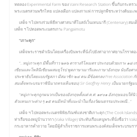
ทดลอง Experimental Farm ของ Vaini Research Station ขึ้นกับกระทร
พระเนตรสวนพริกไทย แปลงเผือก แปลงกาแฟ การปลูกพืชระหว่างต้นมะพร้า
เสด็จ ฯ ไปทรงร่วมพิธีทางศาสนาที่โบสถ์เว็นเทนนารี (Centenary) สมเ
เสด็จ ฯ ไปทอดพระเนตรเกาะ Pangaimotu
“เกาะคุก”
เสด็จพระราชดำเนินโดยเครื่องบินพระที่นั่งไปยังท่าอากาศยานโรราตองกา 
“...หมู่เกาะคุก มีพื้นที่ราว ๒๓๖ ตารางกิโลเมตร ประกอบด้วยเกาะ ๑๘ เกา
เซียนและโพลินีเซียนผสมยุโรป พูดภาษาเมารีและภาษาอังกฤษ นับถือศาสนาค
ประชาธิปไตยแบบรัฐสภา มีสมาชิก ๒๔ คน มีข้อตกลง Free Association กับน
สมเด็จพระบรมราชินีนาถทรงเห็นชอบ) Sir Geoffrey Henry เป็นนายกรัฐม
"หมู่เกาะคุกถูกผนวกเป็นของอังกฤษตั้งแต่ ค.ศ. ๑๙๐๑ อังกฤษมอบให้นิวซี
ตัวแทนเกาะต่าง ๆ ๑๕ คนมีหน้าที่แนะนำในเรื่องวัฒนธรรมประเพณี...”
เสด็จ ฯ ไปทอดพระเนตรพิพิธภัณฑ์แห่งชาติเกาะคุก (The Cook Islands N
ท่าเรือของหมู่บ้านวากา (Vaka Village) ประทับเรือแคนูพระที่นั่งชื่อว่
กระยาหารค่ำถวาย โดยมีผู้สำเร็จราชการแทนพระองค์สมเด็จพระบรมราชิ