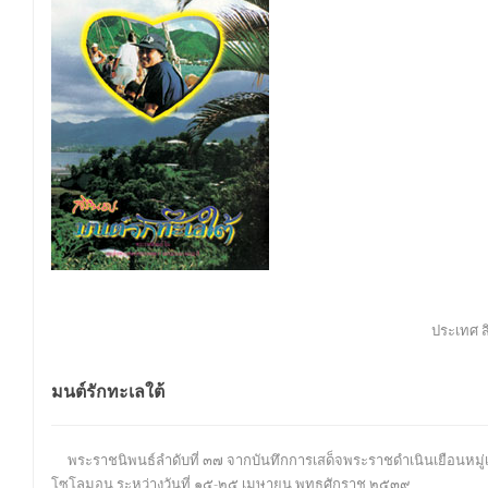
ประเทศ สิ
มนต์รักทะเลใต้
พระราชนิพนธ์ลำดับที่ ๓๗ จากบันทึกการเสด็จพระราชดำเนินเยือนหมู่เกาะ
โซโลมอน ระหว่างวันที่ ๑๕-๒๕ เมษายน พุทธศักราช ๒๕๓๙