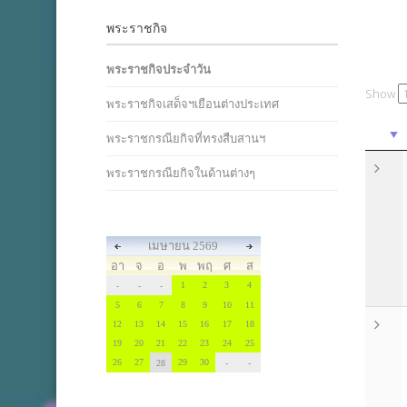
พระราชกิจ
พระราชกิจประจำวัน
Show
พระราชกิจเสด็จฯเยือนต่างประเทศ
พระราชกรณียกิจที่ทรงสืบสานฯ
พระราชกรณียกิจในด้านต่างๆ
เมษายน 2569
อา
จ
อ
พ
พฤ
ศ
ส
1
2
3
4
-
-
-
5
6
7
8
9
10
11
12
13
14
15
16
17
18
19
20
21
22
23
24
25
26
27
29
30
28
-
-